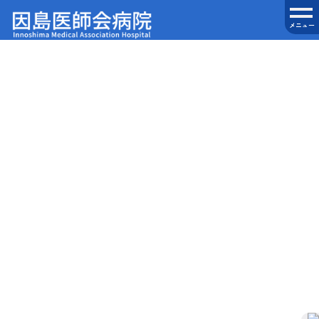
休診・代診・各診療科のお知らせ
HOME
|
休診・代診・各診療科のお知らせ
|
template.detail
[%title%]
更新日 : [%article_date_notime_wa%]
[%lead%]
[%list_start%]
[%list_end%]
[%article%]
[%category%]